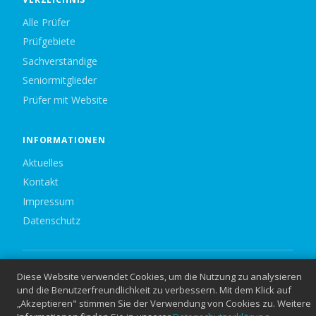
Alle Prüfer
Prüfgebiete
Sachverständige
Seniormitglieder
Prüfer mit Website
INFORMATIONEN
Aktuelles
Kontakt
Impressum
Datenschutz
© 2026 Bund Philatelistischer Prüfer e.V. — Alle Rechte vorbehalten.
Diese Website verwendet Cookies, um die Nutzung zu analysieren
und die Benutzerfreundlichkeit zu verbessern. Mit dem Klick auf
„Akzeptieren" stimmen Sie der Verwendung von Cookies zu. Weitere