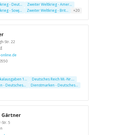
rieg - Deut...
Zweiter Weltkrieg - Amer...
rieg - Sowj...
Zweiter Weltkrieg - Brit...
+20
er
-Str. 22
rg
-online.de
0550
kalausgaben 1...
Deutsches Reich Mi.-Nr....
 - Deutsches...
Dienstmarken - Deutsches...
 Gärtner
-Str. 5
en