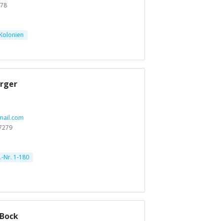
478
 Kolonien
rger
mail.com
7279
-Nr. 1-180
 Bock