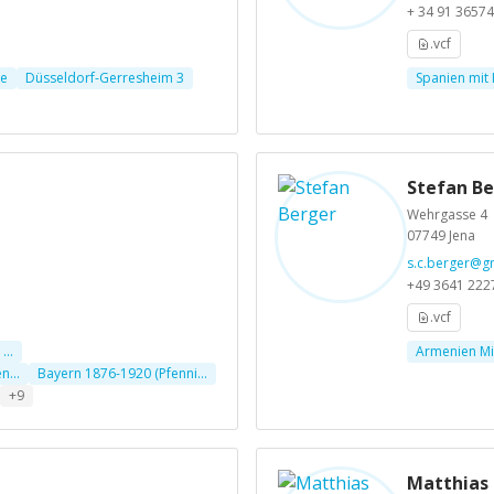
+ 34 91 3657
.vcf
e
Düsseldorf-Gerresheim 3
Spanien mit
Stefan Be
Wehrgasse 4
07749 Jena
s.c.berger@g
+49 3641 222
.vcf
...
Armenien Mi.
...
Bayern 1876-1920 (Pfenni...
+9
Matthias