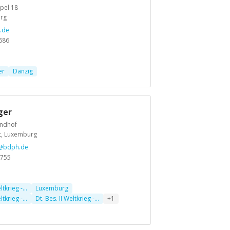
pel 18
rg
.de
686
er
Danzig
ger
undhof
t, Luxemburg
r@bdph.de
 755
ltkrieg -...
Luxemburg
ltkrieg -...
Dt. Bes. II Weltkrieg -...
+1