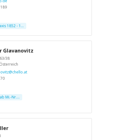
p.de
7189
is 1852 - 1...
r Glavanovitz
 63/38
Österreich
ovitz@chello.at
370
ab Mi.-Nr....
ller
3