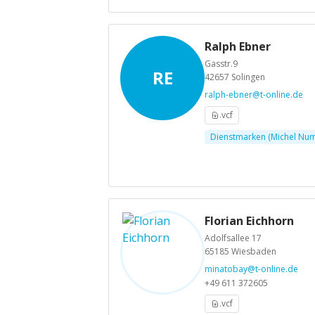
Ralph Ebner
Gasstr.9
RE
42657 Solingen
ralph-ebner@t-online.de
.vcf
Dienstmarken (Michel Num
Florian Eichhorn
Adolfsallee 17
65185 Wiesbaden
minatobay@t-online.de
+49 611 372605
.vcf