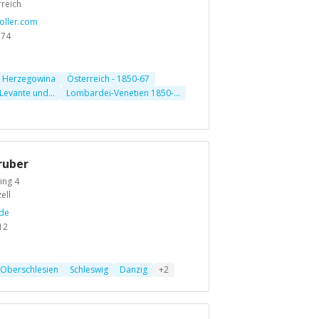
rreich
oller.com
174
d Herzegowina
Österreich - 1850-67
 Levante und...
Lombardei-Venetien 1850-...
ruber
Ring 4
ell
de
12
Oberschlesien
Schleswig
Danzig
+2