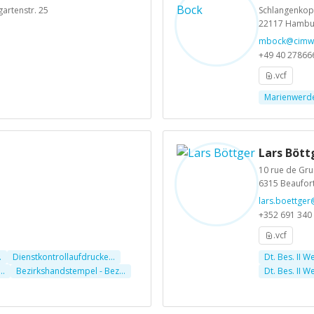
gartenstr. 25
Schlangenkop
22117 Hambu
mbock@cimw
+49 40 27866
.vcf
Marienwerd
Lars Bött
10 rue de Gr
6315 Beaufor
lars.boettge
+352 691 340
.vcf
.
Dienstkontrollaufdrucke...
Dt. Bes. II We
..
Bezirkshandstempel - Bez...
Dt. Bes. II We