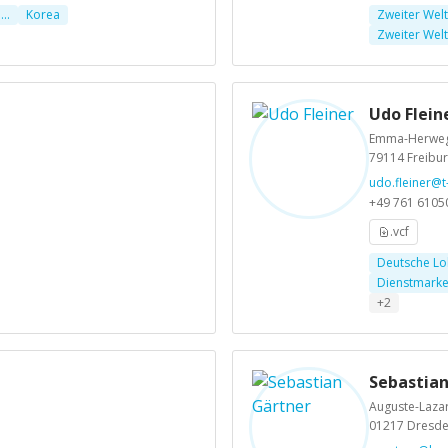
..
Korea
Zweiter Weltk
Zweiter Weltk
Udo Flein
Emma-Herwegh
79114 Freibu
udo.fleiner@t
+49 761 6105
.vcf
Deutsche Lo
Dienstmarken
+2
Sebastian
Auguste-Lazar
01217 Dresd