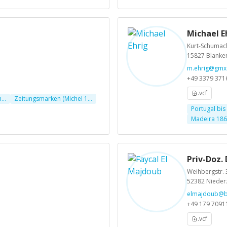
Michael E
Kurt-Schumach
15827 Blanke
m.ehrig@gmx
+49 3379 371
.vcf
...
Zeitungsmarken (Michel 1...
Portugal bis 
Madeira 1868
Priv-Doz. 
Weihbergstr. 
52382 Nieder
elmajdoub@
+49 179 7091
.vcf