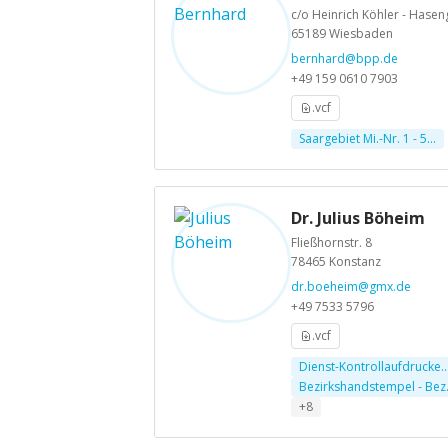
c/o Heinrich Köhler - Hasen
65189 Wiesbaden
bernhard@bpp.de
+49 159 0610 7903
.vcf
Saargebiet Mi.-Nr. 1 - 5...
Dr. Julius Böheim
Fließhornstr. 8
78465 Konstanz
dr.boeheim@gmx.de
+49 7533 5796
.vcf
Dienst-Kontrollaufdrucke..
Bezirkshandstempel - Bez.
+8