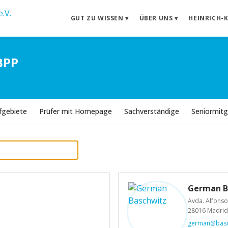
GUT ZU WISSEN ▾
ÜBER UNS ▾
HEINRICH-
BPP
üfgebiete
Prüfer mit Homepage
Sachverständige
Seniormitg
German B
Avda. Alfonso
28016 Madrid
german@basch