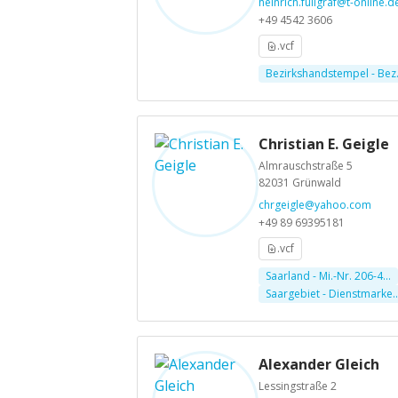
heinrich.fullgraf@t-online.d
+49 4542 3606
.vcf
Bezirkshandstempel - Bez.
Christian E. Geigle
Almrauschstraße 5
82031 Grünwald
chrgeigle@yahoo.com
+49 89 69395181
.vcf
Saarland - Mi.-Nr. 206-4...
Saargebiet - Dienstmarke..
Alexander Gleich
Lessingstraße 2