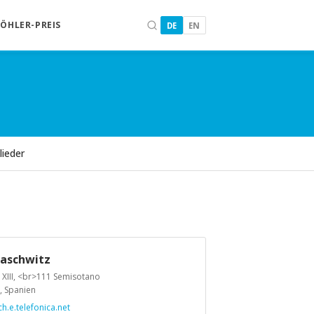
KÖHLER-PREIS
DE
EN
lieder
aschwitz
 XIII, <br>111 Semisotano
, Spanien
.e.telefonica.net