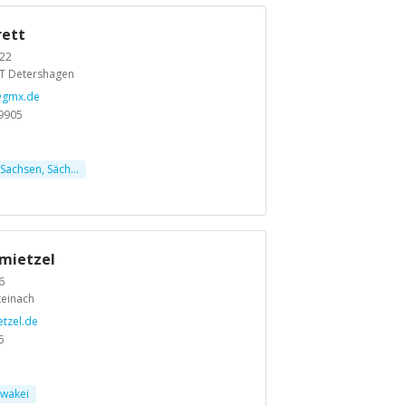
rett
 22
T Detershagen
@gmx.de
9905
achsen, Säch...
mietzel
6
teinach
tzel.de
6
wakei