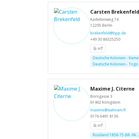
Carsten Brekenfel
Kadettenweg 74
12205 Berlin
brekenfeld@bpp.de
+49 30 86325250
.vcf
Deutsche Kolonien - Kame.
Deutsche Kolonien - Togo
Maxime J. Citerne
Borngasse 3
61462 Königstein
maxime@wahnam.fr
0176 6491 8136
.vcf
Russland 1858-75 (Mi.-Nr..