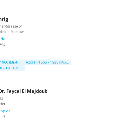
hrig
er-Strasse 51
nfelde-Mahlow
.de
694
1960 (Mi.-N...
Azoren 1868 – 1930 (Mi.-...
 – 1930 (Mi....
Dr. Faycal El Majdoub
32
zier
bpp.de
113