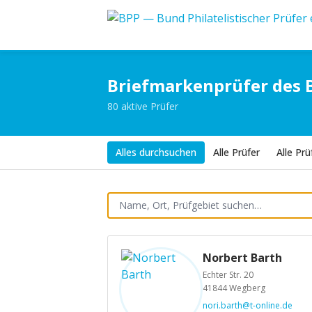
Briefmarkenprüfer des 
80 aktive Prüfer
Alles durchsuchen
Alle Prüfer
Alle Pr
Norbert Barth
Echter Str. 20
41844 Wegberg
nori.barth@t-online.de