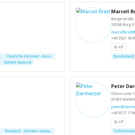
d
Marcell B
Burgerstraße
39288 Burg O
marcellbrett
+49 3921 459
.vcf
..
Deutsche Kolonien - Karo...
Bundesland S
Südsee-Seepost
Peter Dar
Obere Leite 1
97453 Markts
peter@darmie
+49 9727 176
.vcf
.
Russland - Zemstvo Gadia...
Tschechoslo