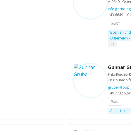
A-9640 , Öste
Info@arnoldg
+43 6649110
.vcf
Bosnien un
Österreich -
+1
Gunnar G
Fritz-Reichle-
78315 Radolfz
gruber@bpp.
+49 7732 524
.vcf
Allenstein