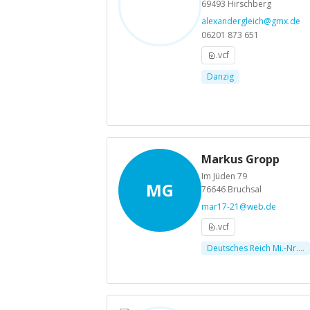
69493 Hirschberg
alexandergleich@gmx.de
06201 873 651
.vcf
Danzig
Markus Gropp
Im Jüden 79
MG
76646 Bruchsal
mar17-21@web.de
.vcf
Deutsches Reich Mi.-Nr....