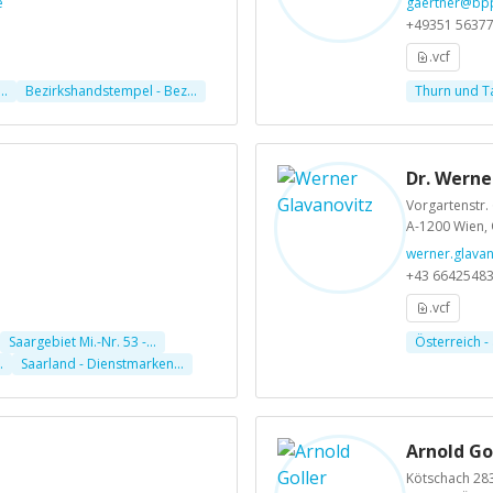
e
gaertner@bp
+49351 5637
.vcf
..
Bezirkshandstempel - Bez...
Thurn und Tax
Dr. Werne
Vorgartenstr.
A-1200 Wien, 
werner.glavan
+43 6642548
.vcf
Saargebiet Mi.-Nr. 53 -...
Österreich - 
.
Saarland - Dienstmarken...
Arnold Go
Kötschach 28