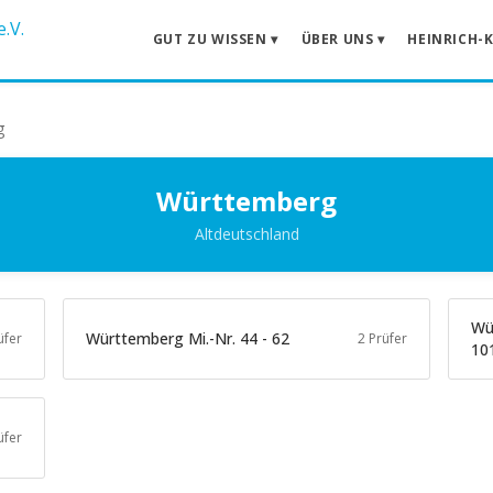
GUT ZU WISSEN ▾
ÜBER UNS ▾
HEINRICH-
g
Württemberg
Altdeutschland
Wü
Württemberg Mi.-Nr. 44 - 62
üfer
2 Prüfer
10
üfer